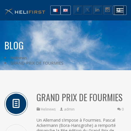
BLOG
Helinews
GRAND PRIX DE FOURMIES
GRAND PRIX DE FOURMIES
Helinews
admin
0
Un Allemand s’impose à Fourmies. Pascal
Ackermann (Bora-Hansgrohe) a remporté
dimanche la 86e édition du Grand Prix de