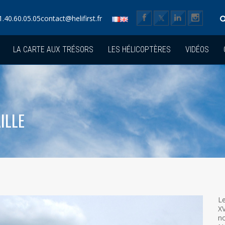
1.40.60.05.05
contact@helifirst.fr
LA CARTE AUX TRÉSORS
LES HÉLICOPTÈRES
VIDÉOS
ILLE
Le
XV
no