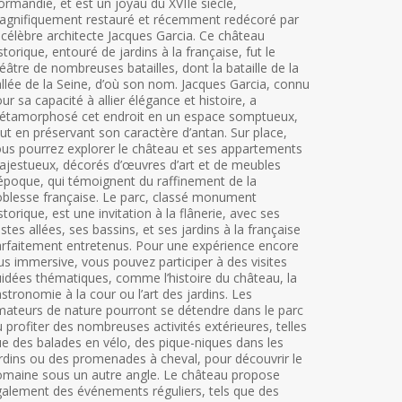
rmandie, et est un joyau du XVIIe siècle,
agnifiquement restauré et récemment redécoré par
 célèbre architecte Jacques Garcia. Ce château
storique, entouré de jardins à la française, fut le
éâtre de nombreuses batailles, dont la bataille de la
llée de la Seine, d’où son nom. Jacques Garcia, connu
ur sa capacité à allier élégance et histoire, a
étamorphosé cet endroit en un espace somptueux,
ut en préservant son caractère d’antan. Sur place,
us pourrez explorer le château et ses appartements
jestueux, décorés d’œuvres d’art et de meubles
époque, qui témoignent du raffinement de la
blesse française. Le parc, classé monument
storique, est une invitation à la flânerie, avec ses
stes allées, ses bassins, et ses jardins à la française
rfaitement entretenus. Pour une expérience encore
us immersive, vous pouvez participer à des visites
idées thématiques, comme l’histoire du château, la
stronomie à la cour ou l’art des jardins. Les
ateurs de nature pourront se détendre dans le parc
 profiter des nombreuses activités extérieures, telles
e des balades en vélo, des pique-niques dans les
rdins ou des promenades à cheval, pour découvrir le
maine sous un autre angle. Le château propose
alement des événements réguliers, tels que des