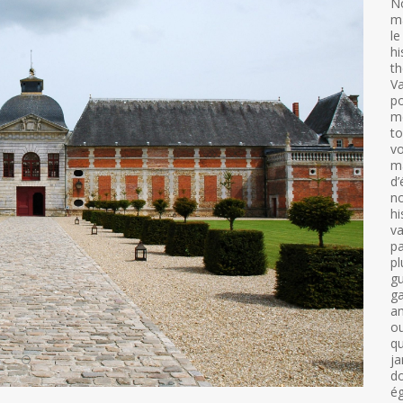
No
m
le
hi
th
Va
po
m
to
vo
ma
d’
no
hi
va
pa
pl
gu
ga
am
ou
qu
ja
do
ég